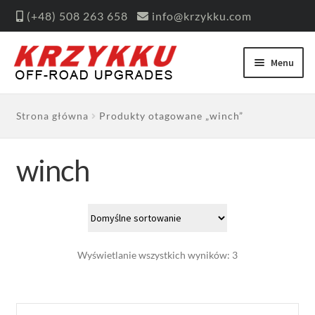
(+48)
508 263 658
info@krzykku.com
Menu
Strona główna
Produkty otagowane „winch”
winch
Wyświetlanie wszystkich wyników: 3