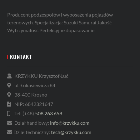
Producent podzespołów i wyposażenia pojazdów
terenowych. Specjalizacja: Suzuki Samurai Jakość
Wytrzymałość Perfekcyjne dopasowanie
KONTAKT
KRZYKKU Krzysztof Łuć
ul. Łukasiewicza 84
38-400 Krosno
NIP: 6842321647
Tel: (+48)
508 263 658
Dział handlowy:
info@krzykku.com
Dział techniczny:
tech@krzykku.com