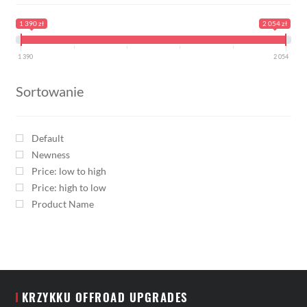
1 390 zł
2 054 zł
1 390
2 054
Sortowanie
Default
Newness
Price: low to high
Price: high to low
Product Name
KRZYKKU OFFROAD UPGRADES