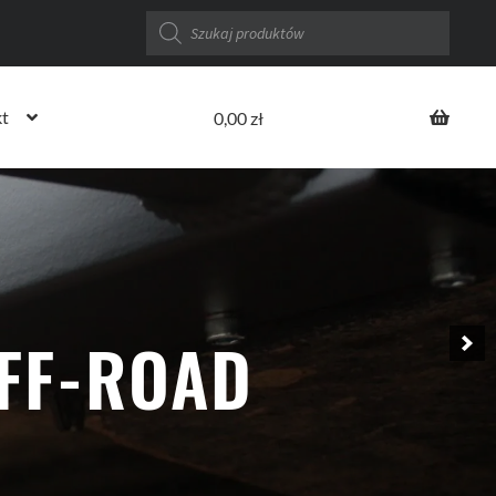
Wyszukiwarka
produktów
t
0,00
zł
OFF-ROAD