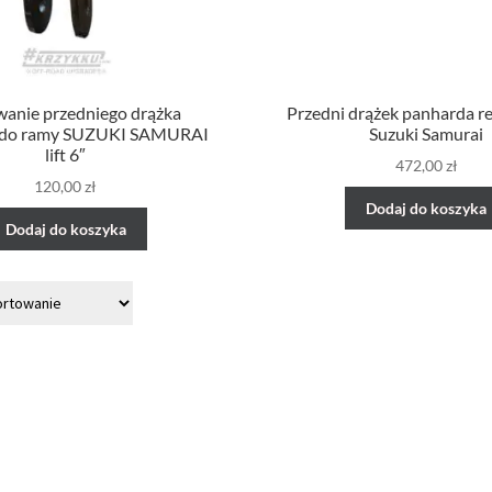
anie przedniego drążka
Przedni drążek panharda 
 do ramy SUZUKI SAMURAI
Suzuki Samurai
lift 6″
472,00
zł
120,00
zł
Dodaj do koszyka
Dodaj do koszyka