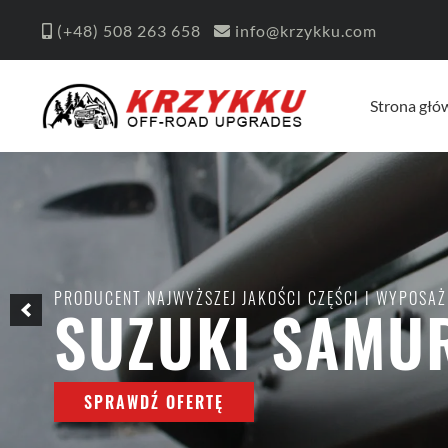
(+48)
508 263 658
info@krzykku.com
Strona głó
PRODUCENT NAJWYŻSZEJ JAKOŚCI CZĘŚCI I WYPOSAŻ
SUZUKI SAMUR
SPRAWDŹ OFERTĘ