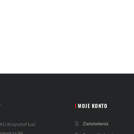
T
MOJE KONTO
Zamówienia
U Krzysztof Łuć
siewicza 84