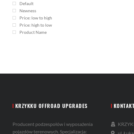
Default
Newness
Price: low to high
Price: high to low
Product Name
KRZYKKU OFFROAD UPGRADES
KONTAK
Producent podzespołów i wyposażenia
KRZYKK
pojazdów terenowych. Specjalizacja:
ul. Łuka