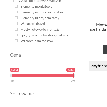
Części do budowy zawieszeń
Elementy montażowe
Elementy uzbrojenia mostów
Elementy uzbrojenia ramy
Wahacze i drążki
Mocow
panharda
Mosty gotowe do montażu
Sprężyny, amortyzatory, uniballe
Wzmocnienia mostów
Cena
120 zł
472 zł
120
472
Sortowanie