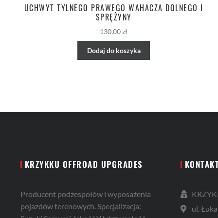
UCHWYT TYLNEGO PRAWEGO WAHACZA DOLNEGO I
SPRĘŻYNY
130,00
zł
Dodaj do koszyka
KRZYKKU OFFROAD UPGRADES
KONTAK
Producent podzespołów i wyposażenia
KRZYKK
pojazdów terenowych. Specjalizacja:
ul. Łuka