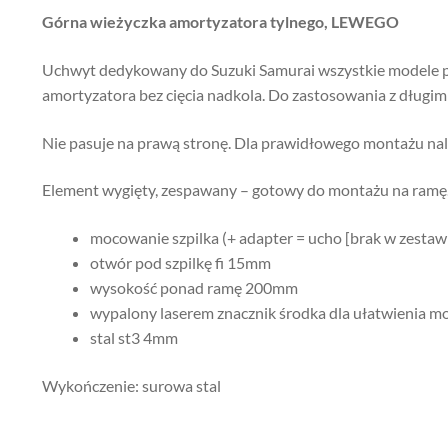
Górna wieżyczka amortyzatora tylnego, LEWEGO
Uchwyt dedykowany do Suzuki Samurai wszystkie modele p
amortyzatora bez cięcia nadkola. Do zastosowania z długi
Nie pasuje na prawą stronę. Dla prawidłowego montażu nal
Element wygięty, zespawany – gotowy do montażu na ramę
mocowanie szpilka (+ adapter = ucho [brak w zestawi
otwór pod szpilkę fi 15mm
wysokość ponad ramę 200mm
wypalony laserem znacznik środka dla ułatwienia m
stal st3 4mm
Wykończenie: surowa stal