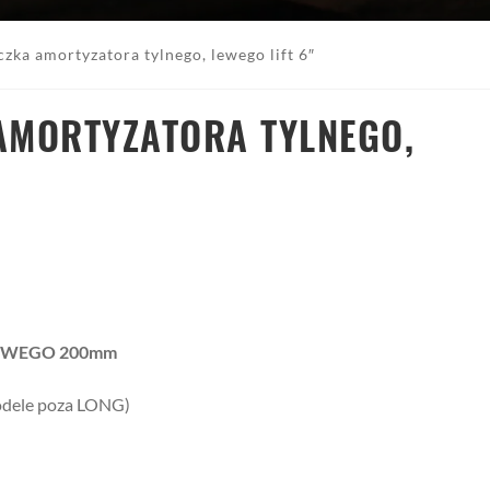
zka amortyzatora tylnego, lewego lift 6″
AMORTYZATORA TYLNEGO,
 LEWEGO 200mm
modele poza LONG)