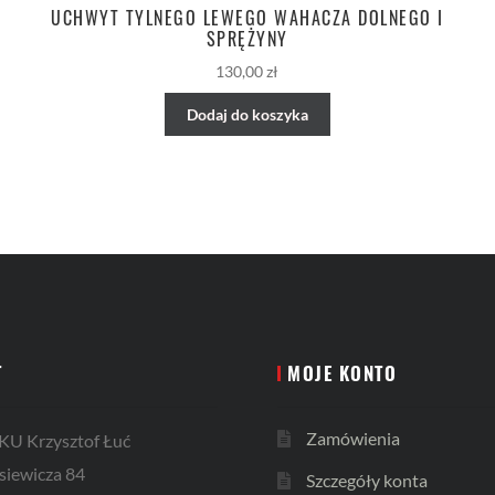
UCHWYT TYLNEGO LEWEGO WAHACZA DOLNEGO I
SPRĘŻYNY
130,00
zł
Dodaj do koszyka
T
MOJE KONTO
Zamówienia
U Krzysztof Łuć
siewicza 84
Szczegóły konta