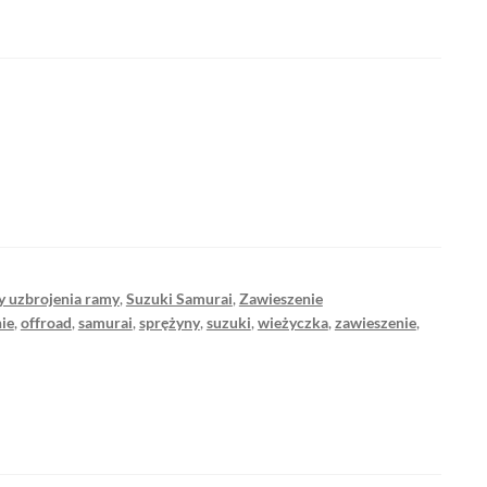
y uzbrojenia ramy
,
Suzuki Samurai
,
Zawieszenie
ie
,
offroad
,
samurai
,
sprężyny
,
suzuki
,
wieżyczka
,
zawieszenie
,