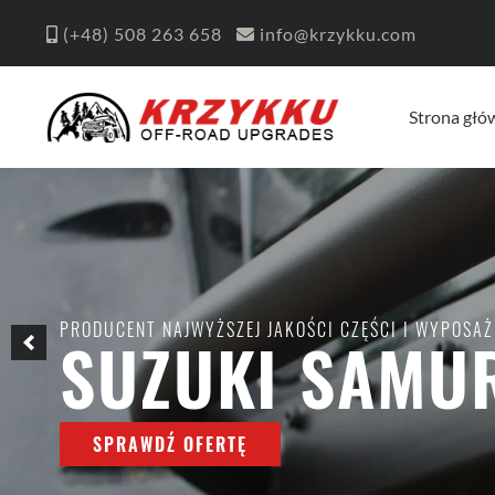
(+48)
508 263 658
info@krzykku.com
Strona głó
PRODUCENT NAJWYŻSZEJ JAKOŚCI CZĘŚCI I WYPOSAŻ
SUZUKI SAMUR
SPRAWDŹ OFERTĘ