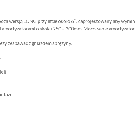
oza wersją LONG przy lifcie około 6″. Zaprojektowany aby wym
mi amortyzatorami o skoku 250 – 300mm. Mocowanie amortyzatora –
eży zespawać z gniazdem sprężyny.
.
e])
ontażu