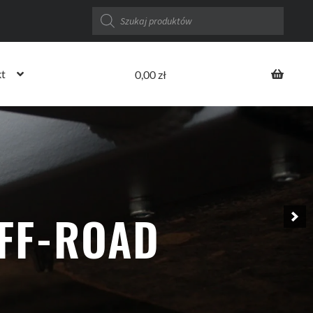
Wyszukiwarka
produktów
t
0,00
zł
OFF-ROAD