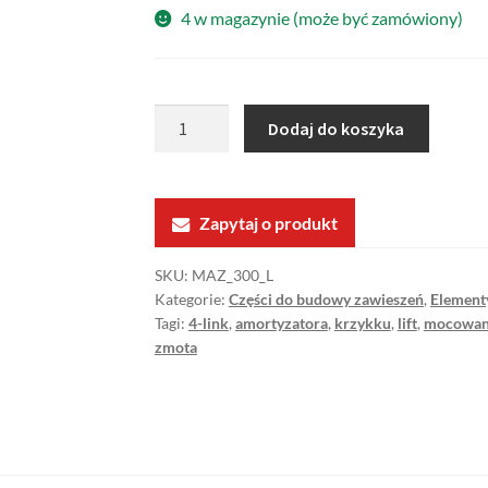
4 w magazynie (może być zamówiony)
ilość
Dodaj do koszyka
Górna
wieżyczka
amortyzatora
Zapytaj o produkt
tylnego,
lewego
SKU:
MAZ_300_L
lift
Kategorie:
Części do budowy zawieszeń
,
Element
6"
Tagi:
4-link
,
amortyzatora
,
krzykku
,
lift
,
mocowan
zmota